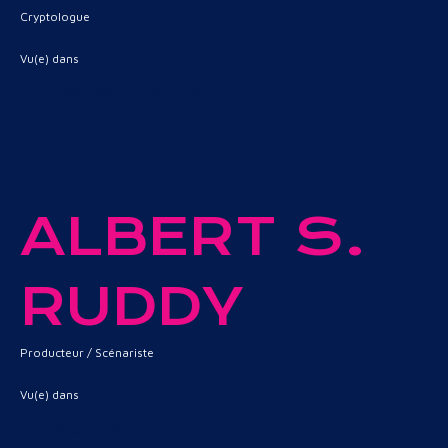
Cryptologue
Vu(e) dans
Imitation Game
ALBERT S.
RUDDY
Producteur / Scénariste
Vu(e) dans
The Offer