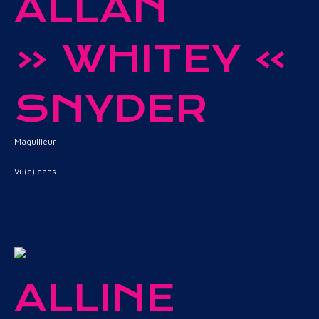
ALLAN
« WHITEY »
SNYDER
Maquilleur
Vu(e) dans
Blonde
ALLINE