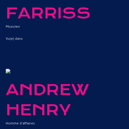
FARRISS
Musicien
Vu(e) dans
INXS : Never Tear Us Apart
ANDREW
HENRY
Homme d’affaires