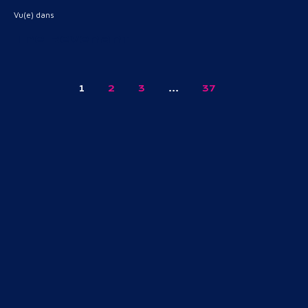
Vu(e) dans
The Revenant
1
2
3
…
37