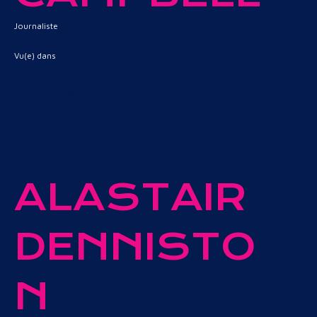
Journaliste
Vu(e) dans
The Queen
The Special Relationship
Creation Stories
ALASTAIR
DENNISTO
N