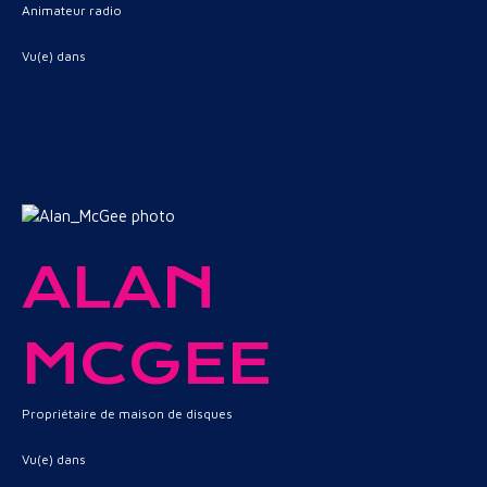
Animateur radio
Vu(e) dans
Mr. Rock n Roll: The Alan Freed
Story
American Hot Wax
Great Balls of Fire!
ALAN
MCGEE
Propriétaire de maison de disques
Vu(e) dans