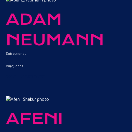
ADAM
NEUMANN
Entrepreneur
Vu(e) dans
WeCrashed
AFENI