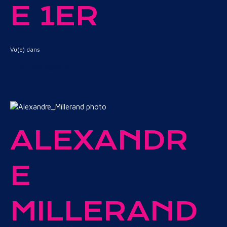
E 1ER
Vu(e) dans
Napoléon
ALEXANDR
E
MILLERAND