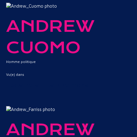
ANDREW
CUOMO
Homme politique
Vu(e) dans
Escape at Dannemora
ANDREW