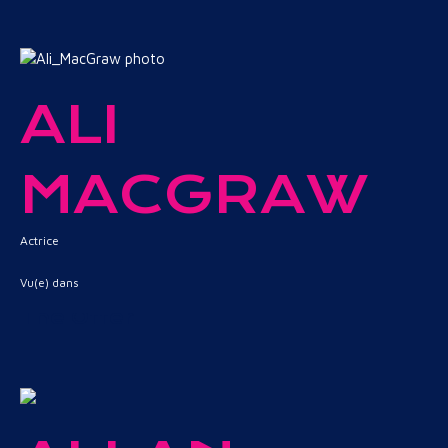
ALI
MACGRAW
Actrice
Vu(e) dans
The Offer