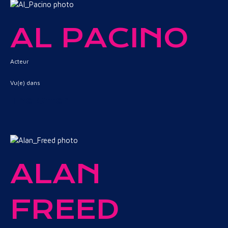
AL PACINO
Acteur
Vu(e) dans
The Offer
ALAN
FREED