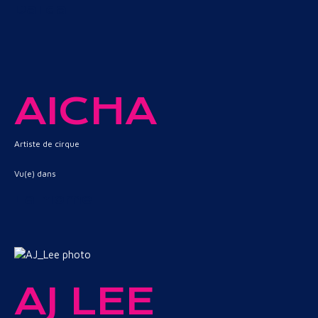
Dalida
AICHA
Artiste de cirque
Vu(e) dans
La Môme
AJ LEE