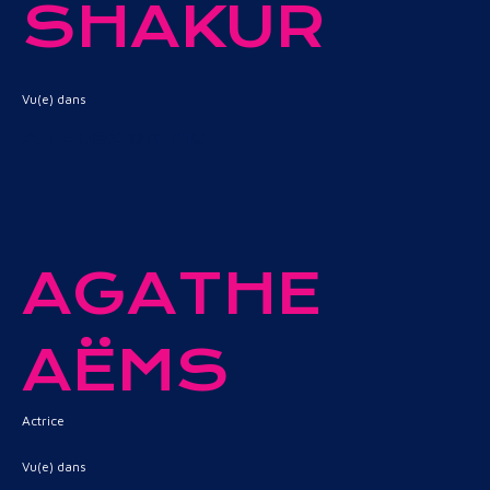
SHAKUR
Vu(e) dans
All Eyez on Me
AGATHE
AËMS
Actrice
Vu(e) dans