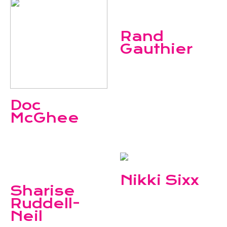
Please provide a value for
the "wikipedia" custom field
Rand
Gauthier
Doc
McGhee
Please provide a value for
the "wikipedia" custom field
Nikki Sixx
Sharise
Ruddell-
Neil